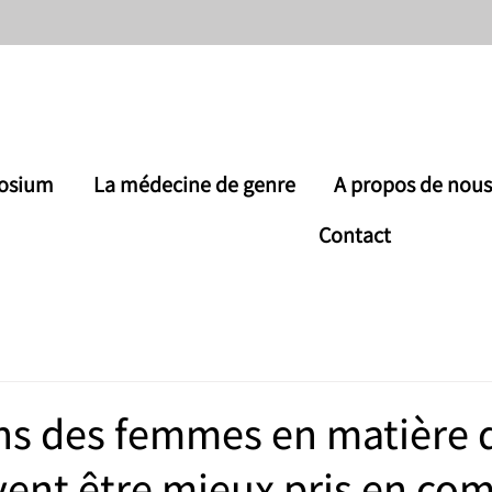
osium
La médecine de genre
A propos de nou
Contact
ns des femmes en matière 
vent être mieux pris en com