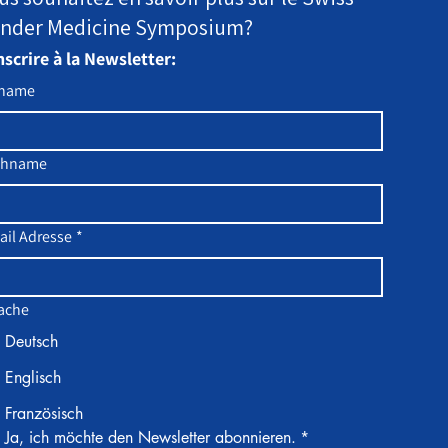
nder Medicine Symposium?
nscrire à la Newsletter:
rname
anté des hommes - «
coup d'hommes veulent
des héros »
chname
ail Adresse
*
ache
Deutsch
Englisch
Französisch
Ja, ich möchte den Newsletter abonnieren.
*