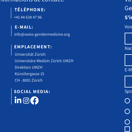
Ge
TÉLÉPHONE:
S'i
+41 44 634 47 96
Vo
E-MAIL:
Prolongation de l'offre Early
La s
info@swiss-gendermedicine.org
Bird
Beau
être 
EMPLACEMENT:
Na
Universität Zürich
Universitäre Medizin Zürich UMZH
Direktion UMZH
E-M
Künstlergasse 15
CH - 8001 Zürich
Spr
SOCIAL MEDIA: