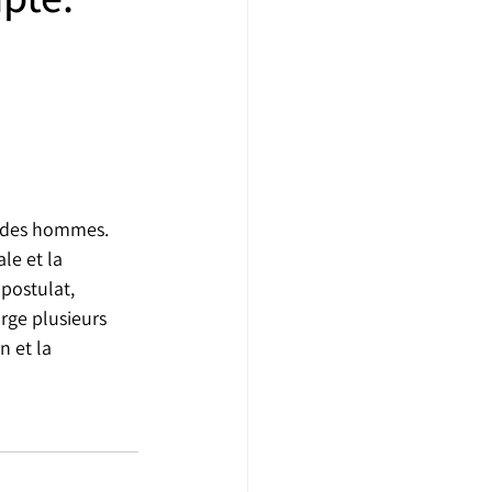
x des hommes. 
le et la 
postulat, 
rge plusieurs 
 et la 