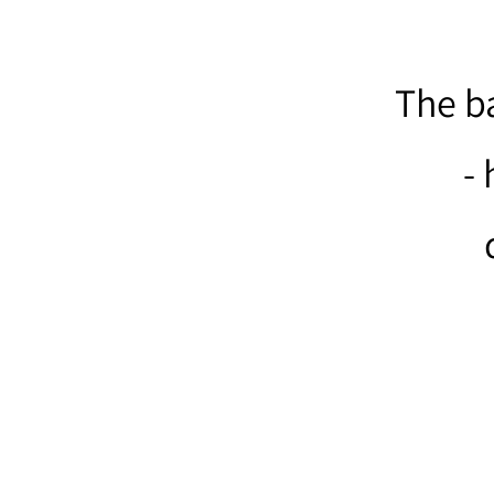
The ba
-