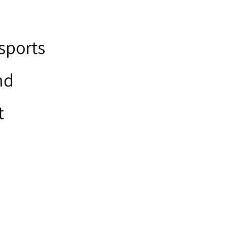
 sports
nd
t