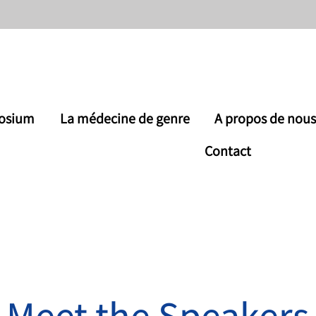
osium
La médecine de genre
A propos de nou
Contact
Meet the Speakers