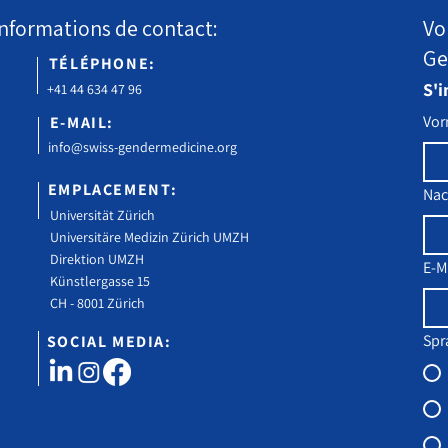
Informations de contact:
Vo
Ge
TÉLÉPHONE:
S'i
+41 44 634 47 96
Vo
E-MAIL:
info@swiss-gendermedicine.org
EMPLACEMENT:
Na
Universität Zürich
Universitäre Medizin Zürich UMZH
Direktion UMZH
E-M
Künstlergasse 15
CH - 8001 Zürich
Spr
SOCIAL MEDIA: