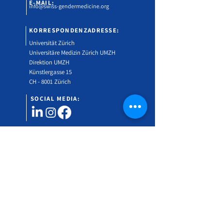
E-MAIL:
info@swiss-gendermedicine.org
KORRESPONDENZADRESSE:
Universität Zürich
Universitäre Medizin Zürich UMZH
Direktion UMZH
Künstlergasse 15
CH - 8001 Zürich
SOCIAL MEDIA:
Möchten Sie mehr über das Swiss Gender
Medicine Symposium erfahren?
Gerne können Sie sich für unseren Newsletter
anmelden.
Vorname
Nachname