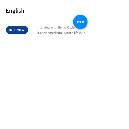
English
Interview with Berna Özdemir
INTERVIEW
"Gender medicine is not a lifestyle
issue – it's clinically relevant" in
VISIBLE by swissmedic
Podcast of the Journal Nature “Sex
PODCAST
and gender discussions don't need to
be toxic”,1.5.2024, 58 Min
Contact information: