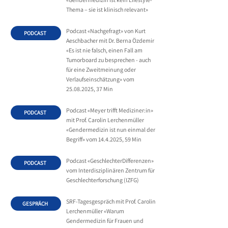
Thema – sie ist klinisch relevant»
Podcast «Nachgefragt» von Kurt
PODCAST
Aeschbacher mit Dr. Berna Özdemir
«Es ist nie falsch, einen Fall am
Tumorboard zu besprechen - auch
für eine Zweitmeinung oder
Verlaufseinschätzung» vom
25.08.2025
, 37 Min
Podcast «Meyer trifft Mediziner:in»
PODCAST
mit Prof. Carolin Lerchenmüller
«Gendermedizin ist nun einmal der
Begriff» vom
14.4.2025
, 59 Min
Podcast «GeschlechterDifferenzen»
PODCAST
vom Interdisziplinären Zentrum für
Geschlechterforschung (IZFG)
SRF-Tagesgespräch mit Prof. Carolin
GESPRÄCH
Lerchenmüller «Warum
Gendermedizin für Frauen und