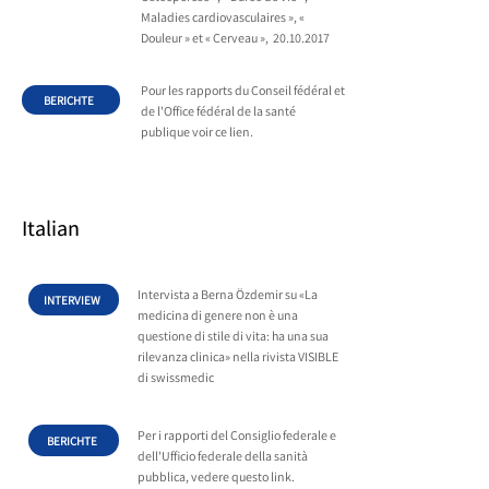
Maladies cardiovasculaires », «
Douleur » et « Cerveau »,
20.10.2017
Pour les rapports du Conseil fédéral et
BERICHTE
de l'Office fédéral de la santé
publique voir ce lien.
Italian
Intervista a Berna Özdemir su «La
INTERVIEW
medicina di genere non è una
questione di stile di vita: ha una sua
rilevanza clinica» nella rivista VISIBLE
di swissmedic
Per i rapporti del Consiglio federale e
BERICHTE
dell'Ufficio federale della sanità
pubblica, vedere questo link.