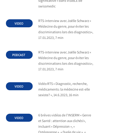
significative » dans VISIBLE de
swissmedic
RTS-interview avec Joëlle Schwarz «
VIDEO
Médecine du genre, pour éviter les
discriminations lors des diagnostics»,
17.01.2023
, 7 min
RTS-interview avec Joëlle Schwarz «
PODCAST
Médecine du genre, pour éviter les
discriminations lors des diagnostics»,
17.01.2023
, 7 min
Vidéo RTS « Diagnostic, recherche,
VIDEO
médicaments: la médecine est-elle
sexiste? »,
14.6.2023
, 16 min
6 brèves vidéos de l’INSERM « Genre
VIDEO
et Santé : attention aux clichés!»,
incluant « Dépression », «
Ostéoporose », « Durée de vie », «