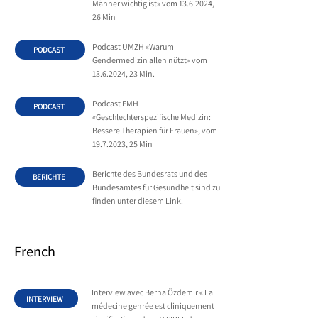
Männer wichtig ist» vom
13.6.2024
,
26 Min
Podcast UMZH «Warum
PODCAST
Gendermedizin allen nützt» vom
13.6.2024
, 23 Min.
Podcast FMH
PODCAST
«Geschlechterspezifische Medizin:
Bessere Therapien für Frauen», vom
19.7.2023
, 25 Min
Berichte des Bundesrats und des
BERICHTE
Bundesamtes für Gesundheit sind zu
finden unter diesem Link.
French
Interview avec Berna Özdemir « La
INTERVIEW
médecine genrée est cliniquement