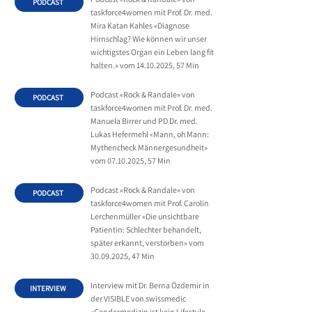
PODCAST
taskforce4women mit Prof. Dr. med.
Mira Katan Kahles «Diagnose
Hirnschlag? Wie können wir unser
wichtigstes Organ ein Leben lang fit
halten.» vom
14.10.2025
, 57 Min
Podcast «Rock & Randale» von
PODCAST
taskforce4women mit Prof. Dr. med.
Manuela Birrer und PD Dr. med.
Lukas Hefermehl «Mann, oh Mann:
Mythencheck Männergesundheit»
vom
07.10.2025
, 57 Min
Podcast «Rock & Randale» von
PODCAST
taskforce4women mit Prof. Carolin
Lerchenmüller «Die unsichtbare
Patientin: Schlechter behandelt,
später erkannt, verstorben» vom
30.09.2025
, 47 Min
Interview mit Dr. Berna Özdemir in
INTERVIEW
der VISIBLE von swissmedic
«Gendermedizin ist kein Lifestyle-