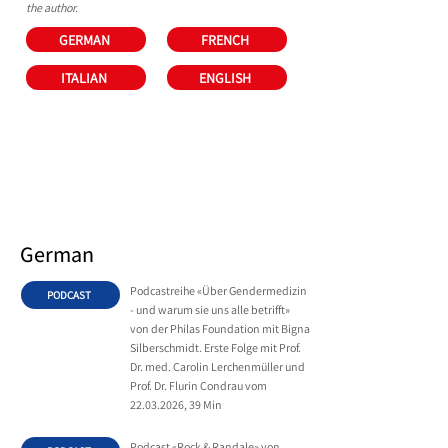
the author.
GERMAN
FRENCH
ITALIAN
ENGLISH
German
Podcastreihe «Über Gendermedizin
PODCAST
- und warum sie uns alle betrifft»
von der Philas Foundation mit Bigna
Silberschmidt. Erste Folge mit Prof.
Dr. med. Carolin Lerchenmüller und
Prof. Dr. Flurin Condrau vom
22.03.2026
, 39 Min
Podcast «Rock & Randale» von